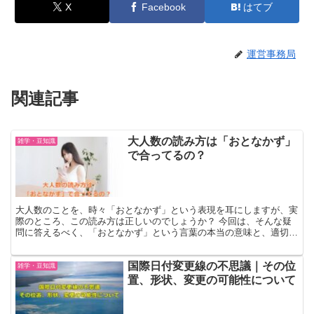
X
Facebook
はてブ
運営事務局
関連記事
大人数の読み方は「おとなかず」
雑学・豆知識
で合ってるの？
大人数のことを、時々「おとなかず」という表現を耳にしますが、実
際のところ、この読み方は正しいのでしょうか？ 今回は、そんな疑
問に答えるべく、「おとなかず」という言葉の本当の意味と、適切な
使用法を解説していきます。 正しくは「おおにんずう」と...
国際日付変更線の不思議｜その位
雑学・豆知識
置、形状、変更の可能性について