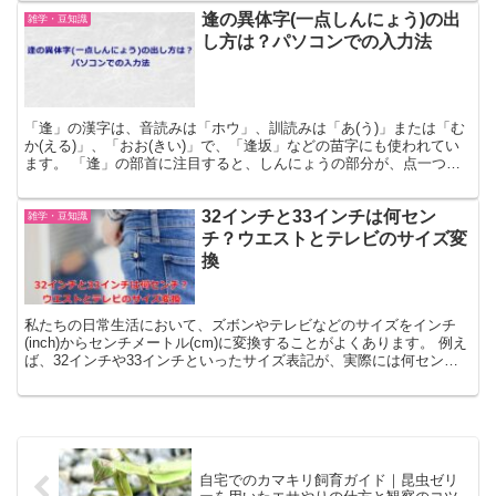
逢の異体字(一点しんにょう)の出
雑学・豆知識
し方は？パソコンでの入力法
「逢」の漢字は、音読みは「ホウ」、訓読みは「あ(う)」または「む
か(える)」、「おお(きい)」で、「逢坂」などの苗字にも使われてい
ます。 「逢」の部首に注目すると、しんにょうの部分が、点一つと
点二つの2種類が存在します。 点が二つの「逢」は...
32インチと33インチは何セン
雑学・豆知識
チ？ウエストとテレビのサイズ変
換
私たちの日常生活において、ズボンやテレビなどのサイズをインチ
(inch)からセンチメートル(cm)に変換することがよくあります。 例え
ば、32インチや33インチといったサイズ表記が、実際には何センチ
メートルに相当するのかをご存知ですか？ 今...
自宅でのカマキリ飼育ガイド｜昆虫ゼリ