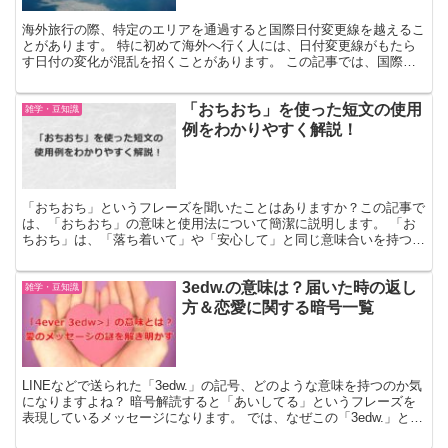
海外旅行の際、特定のエリアを通過すると国際日付変更線を越えるこ
とがあります。 特に初めて海外へ行く人には、日付変更線がもたら
す日付の変化が混乱を招くことがあります。 この記事では、国際日
付変更線が具体的にどこに位置しているのか、その重要性、...
「おちおち」を使った短文の使用
雑学・豆知識
例をわかりやすく解説！
「おちおち」というフレーズを聞いたことはありますか？この記事で
は、「おちおち」の意味と使用法について簡潔に説明します。 「お
ちおち」は、「落ち着いて」や「安心して」と同じ意味合いを持つ言
葉で、「落ち落ち」と漢字で書きます。 しかし、通常はこ...
3edw.の意味は？届いた時の返し
雑学・豆知識
方＆恋愛に関する暗号一覧
LINEなどで送られた「3edw.」の記号、どのような意味を持つのか気
になりますよね？ 暗号解読すると「あいしてる」というフレーズを
表現しているメッセージになります。 では、なぜこの「3edw.」とい
うフレーズが「あいしてる」というメッセー...