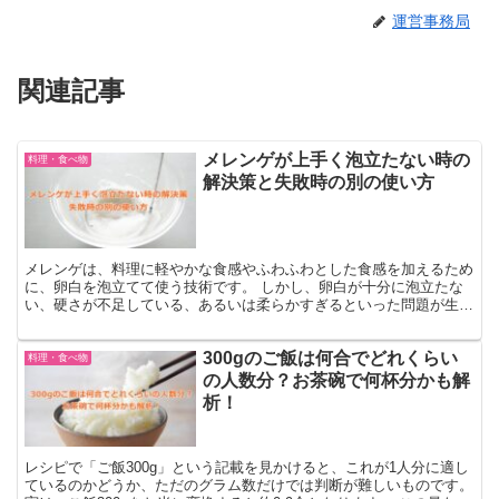
運営事務局
関連記事
メレンゲが上手く泡立たない時の
料理・食べ物
解決策と失敗時の別の使い方
メレンゲは、料理に軽やかな食感やふわふわとした食感を加えるため
に、卵白を泡立てて使う技術です。 しかし、卵白が十分に泡立たな
い、硬さが不足している、あるいは柔らかすぎるといった問題が生じ
ることがあります。 今回は、メレンゲがうまく泡立たない...
300gのご飯は何合でどれくらい
料理・食べ物
の人数分？お茶碗で何杯分かも解
析！
レシピで「ご飯300g」という記載を見かけると、これが1人分に適し
ているのかどうか、ただのグラム数だけでは判断が難しいものです。