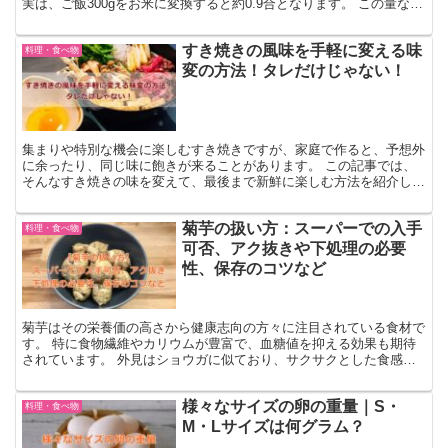
実は、ご飯300gをお米に変換すると約0.9合となります。 この量なら
1人前として十分な量ですね。 ご飯の量を...
すき焼きの風味を手軽に変える味
料理・食べ物
変の方法！タレだけじゃない！
集まりや特別な機会に楽しむすき焼きですが、家庭で作ると、予想外
に余ったり、同じ味に飽きが来ることがあります。 この記事では、
そんなすき焼きの味を変えて、最後まで新鮮に楽しむ方法を紹介しま
す。 すき焼きと卵の組み合わせ、そして他のタレの選択肢...
菊芋の扱い方：スーパーでの入手
料理・食べ物
可否、アク抜きや下処理の必要
性、保存のコツなど
菊芋はその栄養価の高さから健康志向の方々に注目されている食材で
す。 特に食物繊維やカリウムが豊富で、血糖値を抑える効果も期待
されています。 外見はショウガに似ており、サクサクとした食感と
ゴボウを思わせる甘みが特徴です。 しかし、菊芋の入手先...
様々なサイズの卵の重量｜S・
料理・食べ物
M・Lサイズは何グラム？