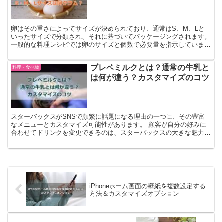
卵はその重さによってサイズが決められており、通常はS、M、Lと
いったサイズで分類され、それに基づいてパッケージングされます。
一般的な料理レシピでは卵のサイズと個数で必要量を指示しています
が、お菓子作りのように精密な計量が必要な場合、卵の重...
ブレベミルクとは？通常の牛乳と
料理・食べ物
は何が違う？カスタマイズのコツ
スターバックスがSNSで頻繁に話題になる理由の一つに、その豊富
なメニューとカスタマイズ可能性があります。 顧客が自分の好みに
合わせてドリンクを変更できるのは、スターバックスの大きな魅力で
す。 ホイップクリームを追加したり、ヘーゼルナッツシロ...
iPhoneホーム画面の壁紙を複数設定する
方法＆カスタマイズオプション