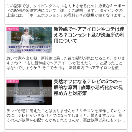
この記事では、タイピングスキルを向上させるために必要なキーボー
ドの配列の習得方法について、詳しくご説明します。 タイピングの
上達には、「ホームポジション」の理解とその活用が鍵となります。
キーボード配列を習得することで、タイピングの速度が上...
新幹線でヘアアイロンやコテは使
お役立ち
える？コンセント及び洗面所の利
用について
急いで家を出た朝、新幹線に乗った後で髪型が気になること、ありま
すよね？ 「もし新幹線でヘアアイロンが使えたら…」と思ったこと
はないでしょうか？ そこで今回は、新幹線内でヘアアイロンを使う
ことができるのか、また洗面台に備えられたコンセントの使...
突然オフになるテレビの5つの一
お役立ち
般的な原因 | 故障か老朽化かの見
極め方と対応策
テレビが急に消えたことはありませんか？リモコンを操作していない
のに、テレビがいきなりオフになってしまうと、驚きますよね。 多
くの人が故障を心配するかもしれませんが、実は故障以外にもテレビ
が消える原因はあります。 この記事では、テレビが自動で...