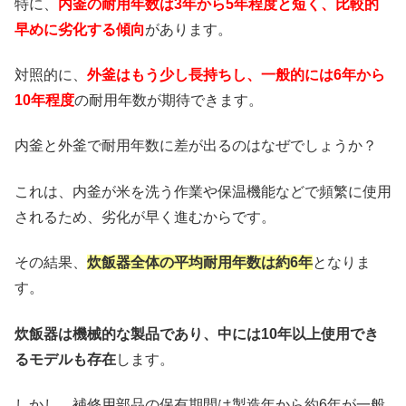
特に、
内釜の耐用年数は3年から5年程度と短く、比較的
早めに劣化する傾向
があります。
対照的に、
外釜はもう少し長持ちし、一般的には6年から
10年程度
の耐用年数が期待できます。
内釜と外釜で耐用年数に差が出るのはなぜでしょうか？
これは、内釜が米を洗う作業や保温機能などで頻繁に使用
されるため、劣化が早く進むからです。
その結果、
炊飯器全体の平均耐用年数は約6年
となりま
す。
炊飯器は機械的な製品であり、中には10年以上使用でき
るモデルも存在
します。
しかし、補修用部品の保有期間は製造年から約6年が一般