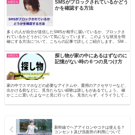
SMSがブロックされているかどう
お役立ち
かを確認する方法
多くの人が自分が送信したSMSが相手に届いているか、ブロックさ
れているかどうかについて気になっています。 このような状況を明
確にする方法について、こちらの記事で詳しくご紹介します。 SMS
がブロックされているかの確認方法 コミュニケーション...
探し物が家の中にあるはずなのに
お役立ち
記憶がない時の６つの見つけ方
家の中でスマホなどの必要なアイテムや、愛用のアクセサリーなど、
出かける前などに、見当たらない経験は誰しもがあるでしょう。 確
かここに置いたよなーと見に行っても、見当たらず、イライラしてし
まうことも。 一度そこだと思い込んでしまうと、余計に焦...
新幹線でヘアアイロンやコテは使える？
コンセント及び洗面所の利用について