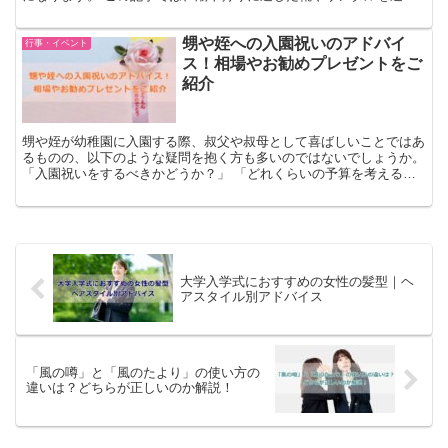
ためのポイントを分かりやすく解説します！ この情報を参...
甥や姪への入園祝いのアドバイ
行事・イベント
ス！相場やお勧めプレゼントをご
紹介
甥や姪が幼稚園に入園する際、叔父や叔母として喜ばしいことではあ
るものの、以下のような疑問を抱く方も多いのではないでしょうか。
「入園祝いをするべきかどうか？」 「どれくらいの予算を考えるべ
き？」 実のところ、叔父や叔母から甥や姪に対する入園...
大学入学式におすすめの女性の髪型｜ヘ
アスタイル別アドバイス
「風の噂」と「風のたより」の使い方の
違いは？どちらが正しいのか解説！