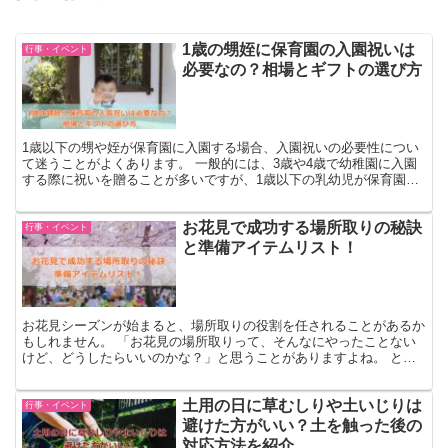
1歳の甥姪に保育園の入園祝いは
行事・イベント
必要なの？相場とギフトの選び方
1歳以下の甥や姪が保育園に入園する場合、入園祝いの必要性につい
て迷うことがよくあります。 一般的には、3歳や4歳で幼稚園に入園
する際に祝いを贈ることが多いですが、1歳以下の乳幼児が保育園に
入園する場合はどうすれば良いのでしょうか。 出産祝い...
お花見で成功する場所取りの秘訣
行事・イベント
と準備アイテムリスト！
お花見シーズンが始まると、場所取りの役割を任されることがあるか
もしれません。 「お花見の場所取りって、そんなにやったことない
けど、どうしたらいいのかな？」と思うことがありますよね。 とり
あえず公園へ行って、レジャーシートを広げるだけで大丈夫...
土用の日に草むしりや土いじりは
行事・イベント
避けた方がいい？土を触った後の
対応方法を紹介