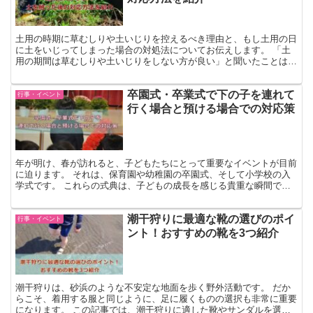
土用の時期に草むしりや土いじりを控えるべき理由と、もし土用の日
に土をいじってしまった場合の対処法についてお伝えします。 「土
用の期間は草むしりや土いじりをしない方が良い」と聞いたことはあ
りますか？ しかし、草は伸び続け、草むしりや土いじりに...
卒園式・卒業式で下の子を連れて
行事・イベント
行く場合と預ける場合での対応策
年が明け、春が訪れると、子どもたちにとって重要なイベントが目前
に迫ります。 それは、保育園や幼稚園の卒園式、そして小学校の入
学式です。 これらの式典は、子どもの成長を感じる貴重な瞬間であ
り、親にとっても感慨深いものです。 「友だちとの関係は...
潮干狩りに最適な靴の選びのポイ
行事・イベント
ント！おすすめの靴を3つ紹介
潮干狩りは、砂浜のような不安定な地面を歩く野外活動です。 だか
らこそ、着用する服と同じように、足に履くものの選択も非常に重要
になります。 この記事では、潮干狩りに適した靴やサンダルを選ぶ