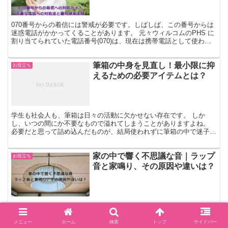
070番号からの着信には警戒が必要です。しばしば、この番号からは
迷惑電話がかかってくることがあります。 元々ウィルコムのPHS に
割り当てられていた電話番号(070)は、現在は携帯電話として使わ
れ、様々な通信キャリア(ドコモ・au・ソフトバ...
筆箱の中身を見直し！最小限に抑
お役立ち
えるための必要アイテムとは？
学生も社会人も、筆箱は日々の活動に欠かせない存在です。 しか
し、いつの間にか不要なもので溢れてしまうことがありますよね。
必要だと思って詰め込んだものが、結局使われずに筆箱の中で迷子に
なっていることも少なくありません。 かつては香り付き消し...
家の中で響く不思議な音｜ラップ
お役立ち
音と家鳴り、その原因や違いは？
ご自宅でのんびりしているときに、突如「パキッ」という音を聞いた
という経験ある方も多いのではないでしょうか。 その音が何らかの
超自然的な現象によるものではないかと思ったことはありませんか？
メニュー
ホーム
検索
トップ
サイドバー