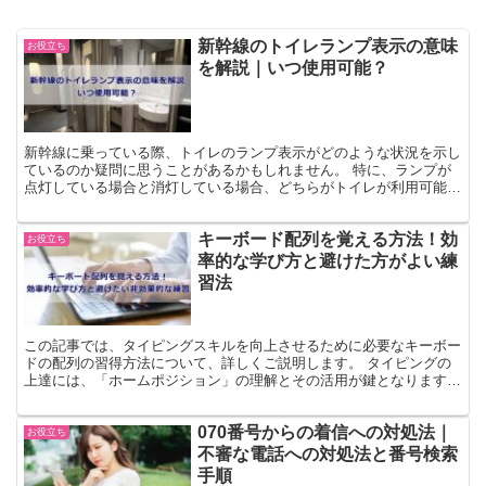
新幹線のトイレランプ表示の意味
お役立ち
を解説｜いつ使用可能？
新幹線に乗っている際、トイレのランプ表示がどのような状況を示し
ているのか疑問に思うことがあるかもしれません。 特に、ランプが
点灯している場合と消灯している場合、どちらがトイレが利用可能な
状態を指しているのかが重要です。 トイレの前で待つのは...
キーボード配列を覚える方法！効
お役立ち
率的な学び方と避けた方がよい練
習法
この記事では、タイピングスキルを向上させるために必要なキーボー
ドの配列の習得方法について、詳しくご説明します。 タイピングの
上達には、「ホームポジション」の理解とその活用が鍵となります。
キーボード配列を習得することで、タイピングの速度が上...
070番号からの着信への対処法｜
お役立ち
不審な電話への対処法と番号検索
手順