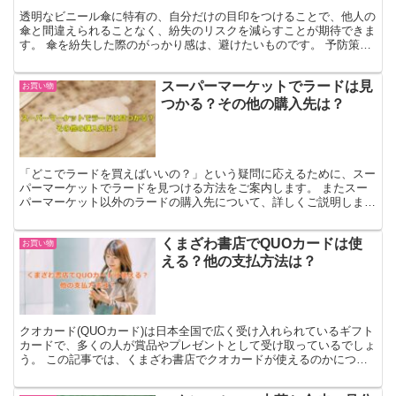
透明なビニール傘に特有の、自分だけの目印をつけることで、他人の
傘と間違えられることなく、紛失のリスクを減らすことが期待できま
す。 傘を紛失した際のがっかり感は、避けたいものです。 予防策と
して、識別しやすいマークを傘に施すことは大変有効です...
スーパーマーケットでラードは見
お買い物
つかる？その他の購入先は？
「どこでラードを買えばいいの？」という疑問に応えるために、スー
パーマーケットでラードを見つける方法をご案内します。 またスー
パーマーケット以外のラードの購入先について、詳しくご説明しまし
ょう。 スーパーでラードを見つける方法 ラードを手に入...
くまざわ書店でQUOカードは使
お買い物
える？他の支払方法は？
クオカード(QUOカード)は日本全国で広く受け入れられているギフト
カードで、多くの人が賞品やプレゼントとして受け取っているでしょ
う。 この記事では、くまざわ書店でクオカードが使えるのかについ
ての情報を集めてみました。ぜひご覧ください！ くま...