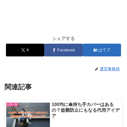
シェアする
X
Facebook
はてブ
運営事務局
関連記事
100均に傘持ち手カバーはある
お買い物
の？盗難防止にもなる代用アイデ
ア