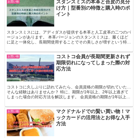
スタンスミスの本革と合皮の見分
お買い物
け方｜型番別の特徴と購入時のポ
イント
スタンスミスには、アディダスが提供する本革と人工皮革の二つのバ
ージョンがあります。 本革バージョンのスタンスミスは、履くほど
に足と一体化し、長期間使用することでその美しさが増すという特長
があります。 また、時間が経つにつれて見せる革の自然な...
コストコ会員が長期間更新されず
お買い物
期限切れになってしまった際の対
応方法
コストコに久しぶりに訪れてみたら、会員資格の期限が切れていた…
そんな経験はありませんか？ 特に、期限が1年以上、2年以上過ぎて
しまった場合の対応方法を解説します。 会員資格の期限が1年以上切
れていた場合の対策 会員資格の期限が1年半以上過ぎ...
マクドナルドでの賢い買い物！マ
お買い物
ックカードの活用法とお得な入手
方法